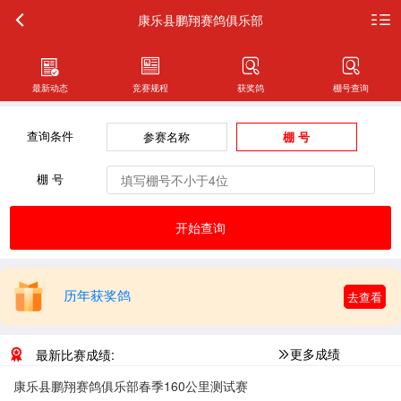
康乐县鹏翔赛鸽俱乐部
最新动态
竞赛规程
获奖鸽
棚号查询
查询条件
参赛名称
棚 号
棚 号
开始查询
历年获奖鸽
去查看
最新比赛成绩:
更多成绩
康乐县鹏翔赛鸽俱乐部春季160公里测试赛